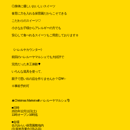
◎身体に優しいおいしいスイーツ
食育に力を入れる保育園だからこそできる
こだわりのスイーツ♡
小さなお子様からアレルギーの方でも
安心して食べれるスイーツもご用意しております☺️
《ハレルヤカウンター》
前回のハレルーヤマルシェでも大好評で
完売だった木工体験🌳
いろんな道具を使って、
親子で思い出の品を作りませんか？😊⚒✨
※事前予約可
🎄Christmas Market with ハレルーヤマルシェ🎅
■日時
2021年12月11日(土)
11時オープン16時迄
■会場
合川みらい保育園敷地内
(久留米市東合川5-2-21)