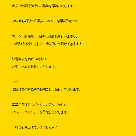
出店《年間特別枠》の募集を開始いたします。
来年度も4回(計9日間)のイベントを開催予定です。
マルシェ開催時は、随時出店募集を行いますが、
《年間特別枠》はお得に優先的に出店ができます！
注意事項を必ずご確認の上、
お申し込みをお願いいたします。
また、
ご協賛の年間契約のお問合せも受付けております。
2022年度は更にバージョンアップをした
ハレルーヤマルシェを予定しております。
一緒に盛り上げていきませんか？