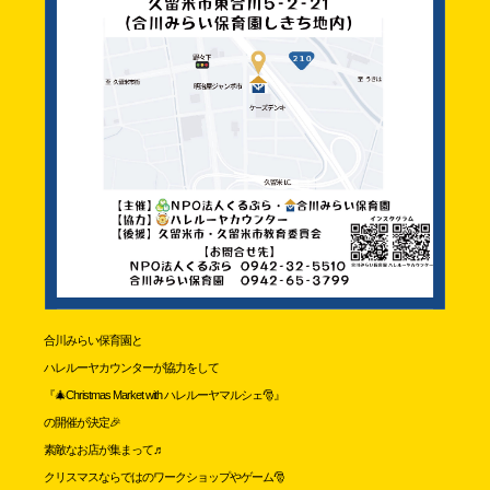
合川みらい保育園と
ハレルーヤカウンターが協力をして
『🎄Christmas Market with ハレルーヤマルシェ🎅』
の開催が決定🎉
素敵なお店が集まって♬
クリスマスならではのワークショップやゲーム🎅