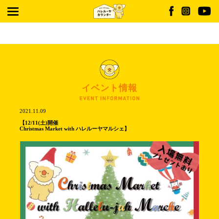
Warning
: Undefined array key "post_type" in
/home/r9322066/public_html/hallelu-
jah.jp/wp/wp-content/themes/HALLELUJAH/date.php
on line
2
イベント情報
2021.11.09
【12/11(土)開催
Christmas Market with ハレルーヤマルシェ】