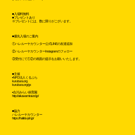
■入場料無料
■プレゼントあり
※プレゼントには、数に限りがございます。
■優先入場のご案内
①ハレルーヤカウンター公式LINEの友達追加
②ハレルーヤカウンターInstagramのフォロー
③受付にて①②の画面の提示をお願いいたします。
■主催
▪️NPO法人くるぶら
kurubura.org
kurubura.org/gx
▪️合川みらい保育園
http://aikawamirai.ed.jp/
■協力
ハレルーヤカウンター
https://hallelu-jah.jp/