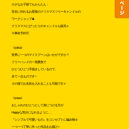
小さなお子様でもかんたん・
安全に作れるお星様のクリスマスツリーキャンドルの
ワークショップ🎄
クリスマスにぴったりのキャンドルも販売♬
※事前予約可
《yuki.a》
世界に一つのマイスプーンはいかがですか？
フリーハンドの一発勝負で
ひとつひとつ手描きしているので、
全て一点ものです✨
その場でお名前を入れることも可能です♬
《snow》
おしゃれのひとつとして身につける方が
Happyな気分になれるように…
『シンプルで可愛いもの』をコンセプトに編み物☺️
一つ一つ丁寧に作った作品をお届け✨