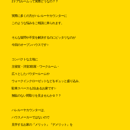
2ドア1ルームって実際どうなの？？
実際に多くの方がハレルーヤカウンターに
このような悩みをご相談に来られます。
そんな疑問や不安を解決するのにピッタリなのが
今回のオープンハウスです✨
コンパクトな土地に
主寝室・洋室3部屋・ワークルーム・
広々としたパウダールームや
ウォークインクローゼットなどをギュッと盛り込み、
駐車スペースも2台あるお家です✨
無駄のない間取りを見ませんか☺？？
ハレルーヤカウンターは、
ハウスメーカーではないので
見学するお家の『メリット』『デメリット』を