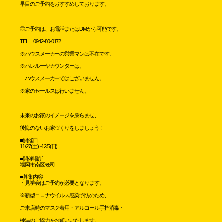
早目のご予約をおすすめしております。
◎ご予約は、お電話またはDMから可能です。
TEL 0942-80-0172
※ハウスメーカーの営業マンは不在です。
※ハレルーヤカウンターは、
ハウスメーカーではございません。
※家のセールスは行いません。
未来のお家のイメージを膨らませ、
後悔のないお家づくりをしましょう！
■開催日
11/27(土)~12/5(日)
■開催場所
福岡市南区老司
■募集内容
・見学会はご予約が必要となります。
※新型コロナウイルス感染予防のため、
ご来店時のマスク着用・アルコール手指消毒・
検温のご協力をお願いいたします。