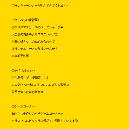
可愛いキッチンカーが運んできてくれます♬
《合川みらい保育園》
◎クリスマスリースのワークショップ🎄
大自然の恵みをクリスマスパーツに！
自分の好きなものを組み合わせて
オリジナルリースを作りませんか？
※事前予約可
◎手作りおもちゃ
合川夏祭りでも即完売！！！
大人気だった布おもちゃのおにぎりを販売🍙
前回と違った味も販売☺️
◎ゲームコーナー
先生たち手作りの本格ゲームコーナー✨
クリスマスにピッタリな景品をご用意しています🎅