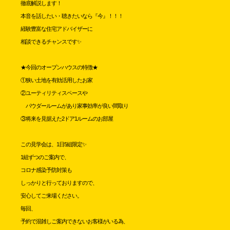
徹底解説します！
本音を話したい・聴きたいなら『今』！！！
経験豊富な住宅アドバイザーに
相談できるチャンスです✨
★今回のオープンハウスの特徴★
①狭い土地を有効活用したお家
②ユーティリティスペースや
パウダールームがあり家事効率が良い間取り
③将来を見据えた2ドア1ルームのお部屋
この見学会は、1日5組限定✨
1組ずつのご案内で、
コロナ感染予防対策も
しっかりと行っておりますので、
安心してご来場ください。
毎回、
予約で混雑しご案内できないお客様がいる為、