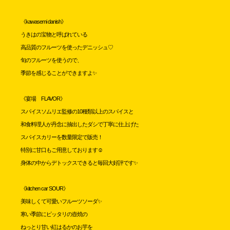
《kawasemi danish》
うきはの宝物と呼ばれている
高品質のフルーツを使ったデニッシュ♡
旬のフルーツを使うので、
季節を感じることができますよ✨
《宴場 FLAVOR》
スパイスソムリエ監修の10種類以上のスパイスと
和食料理人が丹念に抽出したダシで丁寧に仕上げた
スパイスカリーを数量限定で販売！
特別に甘口もご用意しております☺️
身体の中からデトックスできると毎回大好評です✨
《kitchen car SOUR》
美味しくて可愛いフルーツソーダ✨
寒い季節にピッタリの壺焼の
ねっとり甘い紅はるかのお芋を