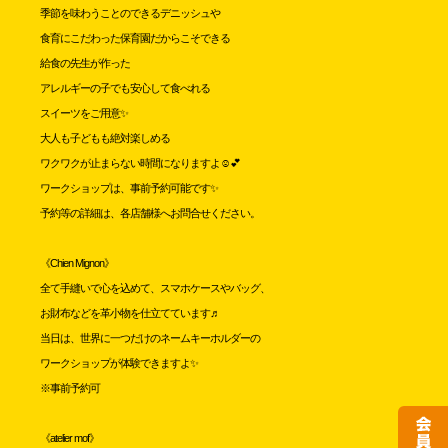
季節を味わうことのできるデニッシュや
食育にこだわった保育園だからこそできる
給食の先生が作った
アレルギーの子でも安心して食べれる
スイーツをご用意✨
大人も子どもも絶対楽しめる
ワクワクが止まらない時間になりますよ☺️💕
ワークショップは、事前予約可能です✨
予約等の詳細は、各店舗様へお問合せください。
《Chien Mignon》
全て手縫いで心を込めて、スマホケースやバッグ、
お財布などを革小物を仕立てています♬
当日は、世界に一つだけのネームキーホルダーの
ワークショップが体験できますよ✨
※事前予約可
《atelier mof》