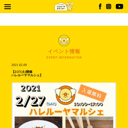
Warning
: Undefined array key "post_type" in
/home/r9322066/public_html/hallelu-
jah.jp/wp/wp-content/themes/HALLELUJAH/date.php
on line
2
イベント情報
2021.02.09
【2/27(土)開催
ハレルーヤマルシェ】