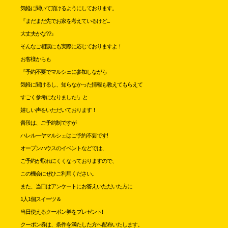
気軽に聞いて頂けるようにしております。
『まだまだ先でお家を考えているけど...
大丈夫かな??』
そんなご相談にも実際に応じておりますよ！
お客様からも
『予約不要でマルシェに参加しながら
気軽に聞けるし、
知らなかった情報も教えてもらえて
すごく参考になりました!』と
嬉しい声をいただいております！
普段は、
ご予約制ですが
ハレルーヤマルシェはご予約不要です!
オープンハウスのイベントなどでは、
ご予約が取れにくくなっておりますので、
この機会にぜひご利用ください。
また、当日はアンケートにお答えいただいた方に
1人1個スイーツ＆
当日使えるクーポン券をプレゼント!
クーポン券は、条件を満たした方へ配布いたします。