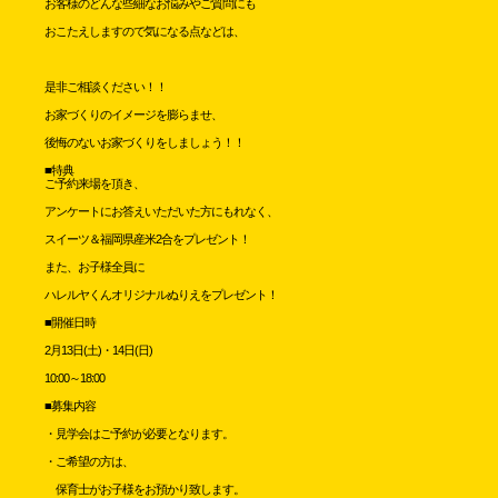
お客様のどんな些細なお悩みやご質問にも
おこたえしますので気になる点などは、
是非ご相談ください！！
お家づくりのイメージを膨らませ、
後悔のないお家づくりをしましょう！！
■特典
ご予約来場を頂き、
アンケートにお答えいただいた方にもれなく、
スイーツ＆福岡県産米2合をプレゼント！
また、お子様全員に
ハレルヤくんオリジナルぬりえをプレゼント！
■開催日時
2月13日(土)・14日(日)
10:00～18:00
■募集内容
・見学会はご予約が必要となります。
・ご希望の方は、
保育士がお子様をお預かり致します。