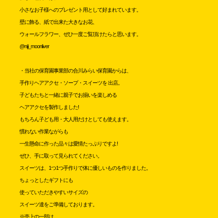
小さなお子様へのプレゼント用として好まれています。
壁に飾る、紙で出来た大きなお花、
ウォールフラワー、ぜひ一度ご覧頂けたらと思います。
@niji_moonliver
・当社の保育園事業部の合川みらい保育園からは、
手作りヘアアクセ・ソープ・スイーツを 出店。
子どもたちと一緒に親子でお揃いを楽しめる
ヘアアクセを製作しました!
もちろん子ども用・大人用だけとしても使えます。
慣れない作業ながらも
一生懸命に作った品々は愛情たっぷりですよ!
ぜひ、手に取って見られてください。
スイーツは、1つ1つ手作りで体に優しいものを作りました。
ちょっとしたギフトにも
使っていただきやすいサイズの
スイーツ達をご準備しております。
※売上の一部は、