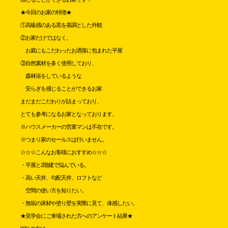
★今回のお家の特徴★
①高級感のある黒を基調とした外観
②お家だけではなく、
お庭にもこだわったお洒落に包まれた平屋
③自然素材を多く使用しており、
森林浴をしているような
安らぎを感じることができるお家
まだまだこだわりが詰まっており、
とても参考になるお家となっております。
※ハウスメーカーの営業マンは不在です。
※つまり家のセールスは行いません。
☆☆☆こんなお客様におすすめ☆☆☆
・平屋と2階建で悩んでいる。
・高い天井、勾配天井、ロフトなど
空間の使い方を知りたい。
・無垢の床材や塗り壁を実際に見て、体感したい。
★見学会にご来場された方へのアンケート結果★