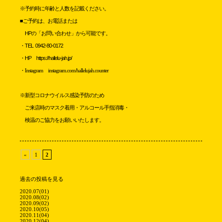
※予約時に年齢と人数を記載ください。
■ご予約は、お電話または
HPの「お問い合わせ」から可能です。
・
TEL 0942-80-0172
・HP
https://hallelu-jah.jp/
・Instagram instagram.com/hallelujah.counter
※新型コロナウイルス感染予防のため
ご来店時のマスク着用・アルコール手指消毒・
検温のご協力をお願いいたします。
«
1
2
過去の投稿を見る
2020.07(01)
2020.08(02)
2020.09(02)
2020.10(05)
2020.11(04)
2020.12(04)