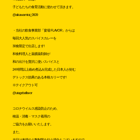
子どもたちの食育活動に使わせて頂きます。
@aikawamirai_0609
・当社の飲食事業部「宴場 FLAVOR」からは
毎回大人気のスパイスカレーを
30食限定で出店します!
和食料理人と薬膳薬剤師が
和の出汁を贅沢に使いスパイスと
24 時間以上絡め煮込み完成した日本人が好む
デトックス効果のある本格カリーです!
※テイクアウト可
@utagebaflavor
コロナウイルス感染防止のため、
検温・消毒・マスク着用の
ご協力をお願いいたします。
また、
当日は来場の人数制限を行う場合もございますので、