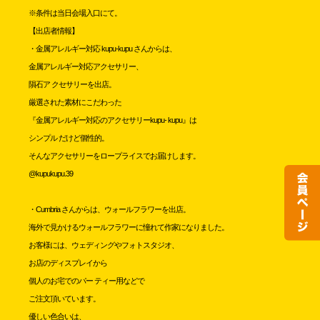
※条件は当日会場入口にて。
【出店者情報】
・金属アレルギー対応 kupu-kupu さんからは、
金属アレルギー対応アクセサリー、
隕石ア クセサリーを出店。
厳選された素材にこだわった
『金属アレルギー対応のアクセサリーkupu- kupu』は
シンプル だけど個性的。
そんなアクセサリーをロープライスでお届けします。
@kupukupu.39
・Cumbria さんからは、ウォールフラワーを出店。
海外で見かけるウォールフラワーに憧れて作家になりました。
お客様には、ウェディングやフォトスタジオ、
お店のディスプレイから
個人のお宅でのパー ティー用などで
ご注文頂いています。
優しい色合いは、