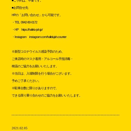
■ご予約は、不要です。
■お問合せ先
HPの「お問い合わせ」から可能です。
・
TEL 0942-80-0172
・HP
https://hallelu-jah.jp/
・Instagram instagram.com/hallelujah.counter
※新型コロナウイルス感染予防のため、
ご来店時のマスク着用・アルコール手指消毒・
検温のご協力をお願いいたします。
※当日は、入場制限を行う場合がございます。
予めご了承ください。
※駐車台数に限りがありますので、
できる限り乗り合わせのご協力をお願いいたします。
2021.02.05