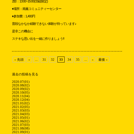
2部：13:00~15:00(15組限定)
♦場所：南薫コミュニティーセンター
♦参加費：1,400円
普段なかなか経験できない体験が待っています♪
是非この機会に
ステキな思い出を一緒に作りましょう‼
« 先頭
«
...
31
32
33
34
35
...
»
最後 »
過去の投稿を見る
2020.07(01)
2020.08(02)
2020.09(02)
2020.10(05)
2020.11(04)
2020.12(04)
2021.01(02)
2021.02(05)
2021.03(03)
2021.04(03)
2021.05(01)
2021.06(02)
2021.07(03)
2021.08(08)
2021.09(01)