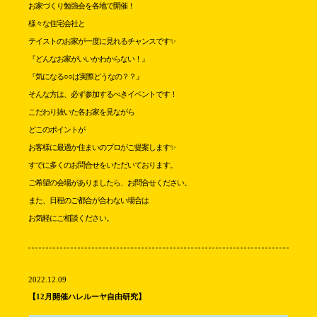
お家づくり勉強会を各地で開催！
様々な住宅会社と
テイストのお家が一度に見れるチャンスです✨
『どんなお家がいいかわからない！』
『気になる○○は実際どうなの？？』
そんな方は、必ず参加するべきイベントです！
こだわり抜いた各お家を見ながら
どこのポイントが
お客様に最適か住まいのプロがご提案します✨
すでに多くのお問合せをいただいております。
ご希望の会場がありましたら、お問合せください。
また、日程のご都合が合わない場合は
お気軽にご相談ください。
2022.12.09
【12月開催ハレルーヤ自由研究】