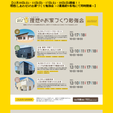
【12月10日(土)・11日(日)・17日(土)・18日(日)開催！！
理想(しあわせ)のお家づくり勉強会 ～2週連続✨各地にて同時開催～】