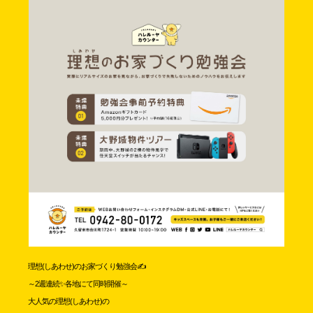
理想(しあわせ)のお家づくり勉強会✍️
～2週連続✨各地にて同時開催～
大人気の理想(しあわせ)の