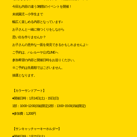
今回も内容の違う3種類のイベントを開催！
未就園児～小学生まで
幅広く楽しめる内容となっています♪
お子さんと一緒に物つくりをしながら
思い出を作りませんか？
お子さんの意外な一面を発見できるかもしれませんよ✨
ご予約は、ハレルーヤ公式LINEへ
参加希望の内容と開催日時をお送りください。
※ご予約は先着順ではございません。
抽選となります。
【カラーサンドアート】
♦️開催日時：1月14日(土)・15日(日)
1部：10:00~12:00(15組限定)2部：13:00~15:00(15組限定)
♦️参加費：1,200円
【サンキャッチャーキーホルダー】
♦️開催日時：1月21日(土)