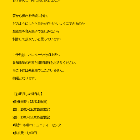
お子さんと一緒に楽しみませんか？
昔から伝わる伝統に触れ、
どのようにしたら自分が作りたいように
できるのか
創造性を育み
親子で楽しみながら
制作して頂きたいと
思っています♪
ご予約は、ハレルーヤ公式LINEへ
参加希望の内容と開催日時をお送りください。
※ご予約は先着順ではございません。
抽選となります。
【お正月しめ縄作り】
♦開催日時：12月11日(日)
1部：10:00~12:00(15組限定)
2部：13:00~15:00(15組限定)
♦場所：御井コミュニティーセンター
♦参加費：1,400円