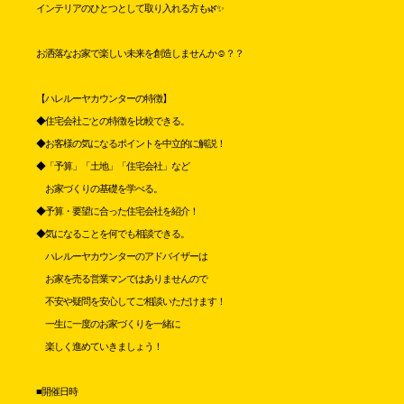
インテリアのひとつとして取り入れる方も🌿✨
お洒落なお家で楽しい未来を創造しませんか☺️？？
【ハレルーヤカウンターの特徴】
◆住宅会社ごとの特徴を比較できる。
◆お客様の気になるポイントを中立的に解説！
◆「予算」「土地」「住宅会社」など
お家づくりの基礎を学べる。
◆予算・要望に合った住宅会社を紹介！
◆気になることを何でも相談できる。
ハレルーヤカウンターのアドバイザーは
お家を売る営業マンではありませんので
不安や疑問を安心してご相談いただけます！
一生に一度のお家づくりを一緒に
楽しく進めていきましょう！
■開催日時