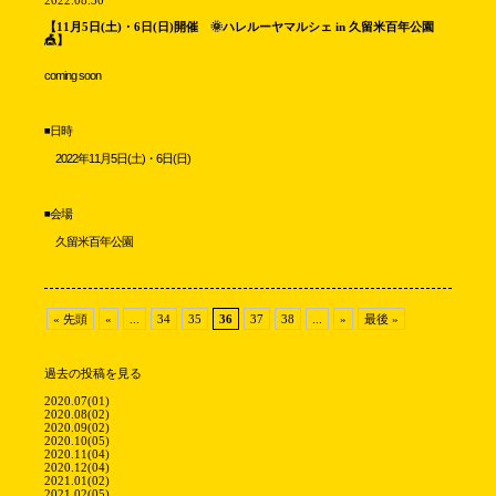
【11月5日(土)・6日(日)開催 🌞ハレルーヤマルシェ in 久留米百年公園
🎪】
coming soon
◾️日時
2022年11月5日(土)・6
日(日)
◾️会場
久留米百年公園
« 先頭
«
...
34
35
36
37
38
...
»
最後 »
過去の投稿を見る
2020.07(01)
2020.08(02)
2020.09(02)
2020.10(05)
2020.11(04)
2020.12(04)
2021.01(02)
2021.02(05)