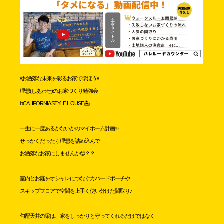
\\お洒落な未来を彩るお家で学ぼう//
理想(しあわせ)のお家づくり勉強会
inCALIFORNIA STYLE HOUSE🏝
一生に一度あるかないかのマイホーム計画✨
せっかくだったら理想を詰め込んで
お洒落なお家にしませんか😊？？
室内とお庭をオシャレにつなぐカバードポーチや
スキップフロアで空間を上手く使い分けた間取り♪
勾配天井の梁は、家をしっかりと守ってくれるだけではなく