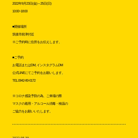
2022年9月23日(金)～25日(日)
10:00~18:00
■開催場所
筑後市前津付近
※ご予約時に住所をお伝えします。
■ご予約
お電話またはDM, インスタグラムDM
公式LINEにてご予約をお願いします。
TEL:0942-80-0172
※コロナ感染予防の為、ご来場の際
マスクの着用・アルコール消毒・検温の
ご協力をお願いいたします。
2022.08.30