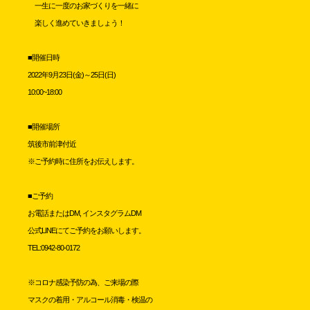
一生に一度のお家づくりを一緒に
楽しく進めていきましょう！
■開催日時
2022年9月23日(金)～25日(日)
10:00~18:00
■開催場所
筑後市前津付近
※ご予約時に住所をお伝えします。
■ご予約
お電話またはDM, インスタグラムDM
公式LINEにてご予約をお願いします。
TEL:0942-80-0172
※コロナ感染予防の為、ご来場の際
マスクの着用・アルコール消毒・検温の