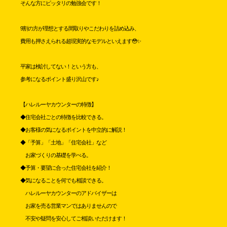
そんな方にピッタリの勉強会です！
9割の方が理想とする間取りやこだわりを詰め込み、
費用も押さえられる超現実的なモデルといえます😳✨
平家は検討してない！という方も、
参考になるポイント盛り沢山です♪
【ハレルーヤカウンターの特徴】
◆住宅会社ごとの特徴を比較できる。
◆お客様の気になるポイントを中立的に解説！
◆「予算」「土地」「住宅会社」など
お家づくりの基礎を学べる。
◆予算・要望に合った住宅会社を紹介！
◆気になることを何でも相談できる。
ハレルーヤカウンターのアドバイザーは
お家を売る営業マンではありませんので
不安や疑問を安心してご相談いただけます！